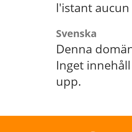
l'istant aucu
Svenska
Denna domän 
Inget innehål
upp.